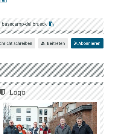
ren
/
basecamp-dellbrueck
hricht schreiben
Beitreten
Abonnieren
Logo