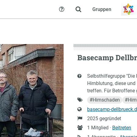
Gruppen
Hilfe
Basecamp Dellb
Kurzbeschreibung
Selbsthilfegruppe "Die 
Hirnblutung, diese un
treffen. Für Betroffene 
Schlagworte
#
Hirnschaden
#
Hirn
Website
basecamp-dellbrueck.
Gründung
2025 gegründet
Anzahl
1 Mitglied ·
Beitreten
Mitglieder