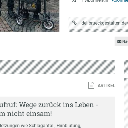
1 Abonnentin ·
Abonnie
URL
dellbrueckgestalten.de
auf
Dellbrückgestalten
Nac
ARTIKEL
fruf: Wege zurück ins Leben -
m nicht einsam!
letzungen wie Schlaganfall, Hirnblutung,