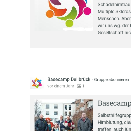
Schädelhirntrau
Multiple Skleros
Menschen. Aber g
wir uns wg. der
Gesellschaft nic
…
Basecamp Dellbrück
·
Gruppe abonnieren
vor einem Jahr
1
Basecamp
Selbsthilfegrupp
Hirnblutung, di
treffen, auch jü