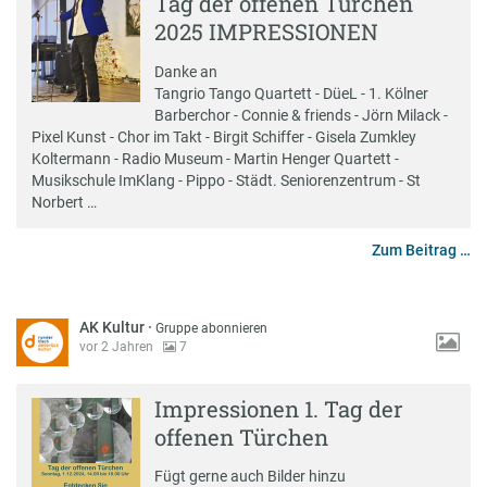
Tag der offenen Türchen
2025 IMPRESSIONEN
Danke an
Tangrio Tango Quartett - DüeL - 1. Kölner
Barberchor - Connie & friends - Jörn Milack -
Pixel Kunst - Chor im Takt - Birgit Schiffer - Gisela Zumkley
Koltermann - Radio Museum - Martin Henger Quartett -
Musikschule ImKlang - Pippo - Städt. Seniorenzentrum - St
Norbert …
Zum Beitrag …
AK Kultur
·
Gruppe abonnieren
vor 2 Jahren
7
Impressionen 1. Tag der
offenen Türchen
Fügt gerne auch Bilder hinzu