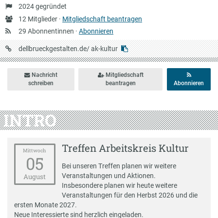
Gründung
2024 gegründet
Anzahl
12 Mitglieder ·
Mitgliedschaft beantragen
Mitglieder
29 Abonnentinnen ·
Abonnieren
URL
dellbrueckgestalten.de/
ak-kultur
auf
Dellbrückgestalten
Nachricht
Mitgliedschaft
schreiben
beantragen
Abonnieren
INTRO
Treffen Arbeitskreis Kultur
Mittwoch
05
Bei unseren Treffen planen wir weitere
Veranstaltungen und Aktionen.
August
Insbesondere planen wir heute weitere
Veranstaltungen für den Herbst 2026 und die
ersten Monate 2027.
Neue Interessierte sind herzlich eingeladen.