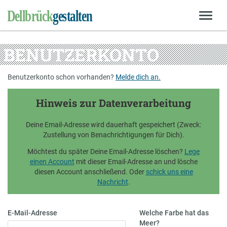
BENUTZERKONTO
Benutzerkonto schon vorhanden?
Melde dich an.
Hinweis zur Datenverarbeitung
Deine Email-Adresse wird dauerhaft gespeichert (Zweck:
Zustellung von Benachrichtigungen für Dich).
Möchtest du später Deine Email-Adresse löschen?
Lege
einen Account
mit dieser Email-Adresse an und lösche
diesen Account anschließend. Oder
schick uns eine
Nachricht
.
E-Mail-Adresse
Welche Farbe hat das
Meer?