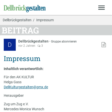
Dellbrückgestalten
Impressum
BEITRAG
Dellbrückgestalten
·
Gruppe abonnieren
D
vor 2 Jahren
3
Impressum
Inhaltlich verantwortlich:
Für den AK KULTUR
Helga Gass
DellKulturgestalten@gmx.de
Herausgeber
Zug um Zug e.V.
Mercedes Monica Wunsch