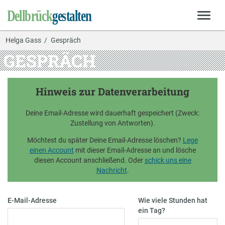
Helga Gass
Gespräch
GESPRÄCH
Hinweis zur Datenverarbeitung
Deine Email-Adresse wird dauerhaft gespeichert (Zweck:
Zustellung von Antworten).
Möchtest du später Deine Email-Adresse löschen?
Lege
einen Account
mit dieser Email-Adresse an und lösche
diesen Account anschließend. Oder
schick uns eine
Nachricht
.
E-Mail-Adresse
Wie viele Stunden hat
ein Tag?