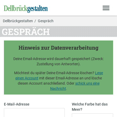
Dellbrückgestalten
Gespräch
GESPRÄCH
Hinweis zur Datenverarbeitung
Deine Email-Adresse wird dauerhaft gespeichert (Zweck:
Zustellung von Antworten).
Möchtest du später Deine Email-Adresse löschen?
Lege
einen Account
mit dieser Email-Adresse an und lösche
diesen Account anschließend. Oder
schick uns eine
Nachricht
.
E-Mail-Adresse
Welche Farbe hat das
Meer?