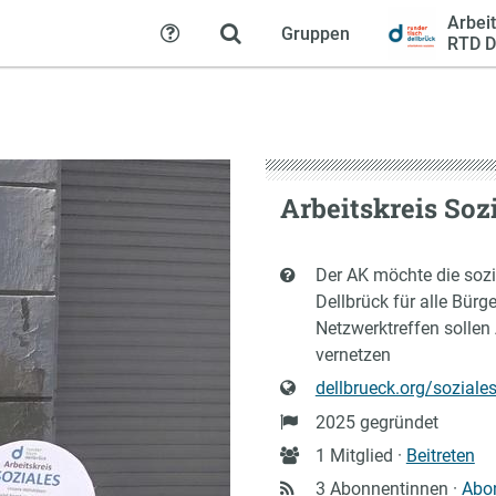
Arbeit
Gruppen
Hilfe
RTD D
Arbeitskreis Soz
Kurzbeschreibung
Der AK möchte die soz
Dellbrück für alle Bür
Netzwerktreffen sollen
vernetzen
Website
dellbrueck.org/soziale
Gründung
2025 gegründet
Anzahl
1 Mitglied ·
Beitreten
Mitglieder
3 Abonnentinnen ·
Abo