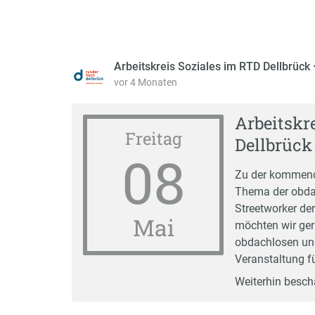
Arbeitskreis Soziales im RTD Dellbrück
vor 4 Monaten
Arbeitskr
Freitag
Dellbrück
08
Zu der kommend
Thema der obdac
Streetworker de
Mai
möchten wir ger
obdachlosen un
Veranstaltung fü
Weiterhin besch