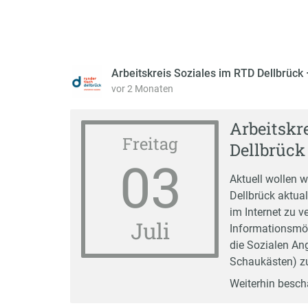
Arbeitskreis Soziales im RTD Dellbrück
vor 2 Monaten
Arbeitskr
Freitag
Dellbrück
03
Aktuell wollen w
Dellbrück aktual
im Internet zu v
Juli
Informationsmögl
die Sozialen Ang
Schaukästen) zu
Weiterhin besch