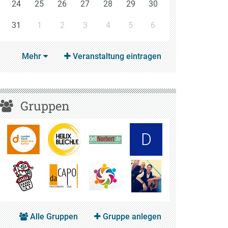
24
25
26
27
28
29
30
31
1
2
3
4
5
6
Mehr
Veranstaltung eintragen
Gruppen
D
Alle Gruppen
Gruppe anlegen