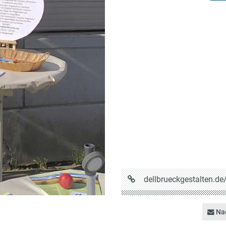
URL
dellbrueckgestalten.de
auf
Dellbrückgestalten
Nac