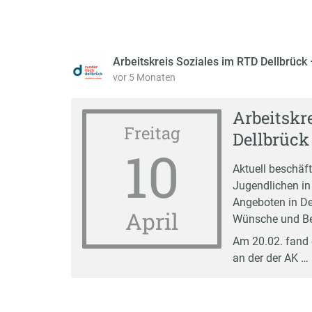
Arbeitskreis Soziales im RTD Dellbrück
vor 5 Monaten
Arbeitskr
Freitag
Dellbrück
10
Aktuell beschäf
Jugendlichen in
Angeboten in De
April
Wünsche und Bed
Am 20.02. fand e
an der der AK …