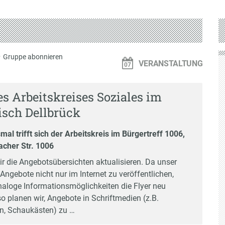
·
Gruppe abonnieren
VERANSTALTUNG
es Arbeitskreises Soziales im
sch Dellbrück
l trifft sich der Arbeitskreis im Bürgertreff 1006,
acher Str. 1006
ir die Angebotsübersichten aktualisieren. Da unser
e Angebote nicht nur im Internet zu veröffentlichen,
analoge Informationsmöglichkeiten die Flyer neu
o planen wir, Angebote in Schriftmedien (z.B.
n, Schaukästen) zu …