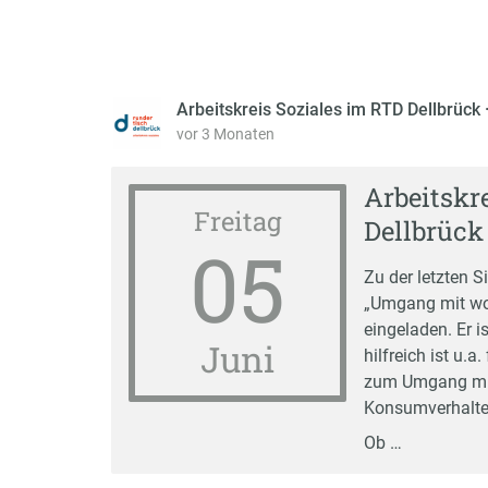
Arbeitskreis Soziales im RTD Dellbrück
vor 3 Monaten
Arbeitskr
Freitag
Dellbrück
05
Zu der letzten 
„Umgang mit wo
eingeladen. Er i
Juni
hilfreich ist u.a
zum Umgang mit
Konsumverhalt
Ob …