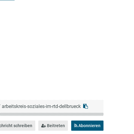
/
arbeitskreis-soziales-im-rtd-dellbrueck
hricht schreiben
Beitreten
Abonnieren