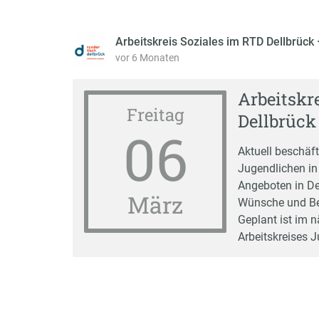
Arbeitskreis Soziales im RTD Dellbrück
vor 6 Monaten
Arbeitskr
Freitag
Dellbrück
06
Aktuell beschäf
Jugendlichen in
Angeboten in De
März
Wünsche und Bed
Geplant ist im 
Arbeitskreises 