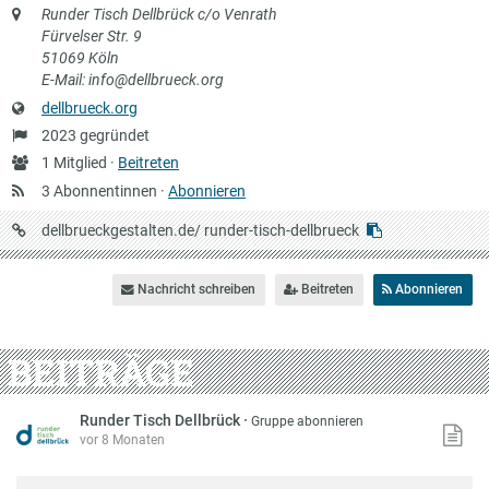
Anschrift
Runder Tisch Dellbrück c/o Venrath
Fürvelser Str. 9
51069 Köln
E-Mail: info@dellbrueck.org
Website
dellbrueck.org
Gründung
2023 gegründet
Anzahl
1 Mitglied ·
Beitreten
Mitglieder
3 Abonnentinnen ·
Abonnieren
URL
dellbrueckgestalten.de/
runder-tisch-dellbrueck
auf
Dellbrückgestalten
Nachricht schreiben
Beitreten
Abonnieren
BEITRÄGE
Runder Tisch Dellbrück
·
Gruppe abonnieren
vor 8 Monaten