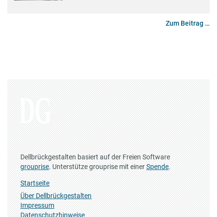
Zum Beitrag …
Dellbrückgestalten basiert auf der Freien Software
grouprise
. Unterstütze grouprise mit einer
Spende
.
Startseite
Über Dellbrückgestalten
Impressum
Datenschutzhinweise