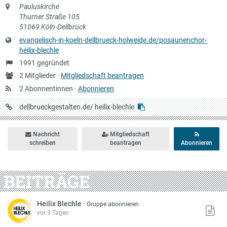
Anschrift
Pauluskirche
Thurner Straße 105
51069 Köln-Dellbrück
Website
evangelisch-in-koeln-dellbrueck-holweide.de/posaunenchor-
heilix-blechle
Gründung
1991 gegründet
Anzahl
2 Mitglieder ·
Mitgliedschaft beantragen
Mitglieder
2 Abonnentinnen ·
Abonnieren
URL
dellbrueckgestalten.de/
heilix-blechle
auf
Dellbrückgestalten
Nachricht
Mitgliedschaft
schreiben
beantragen
Abonnieren
BEITRÄGE
Heilix Blechle
·
Gruppe abonnieren
vor 3 Tagen