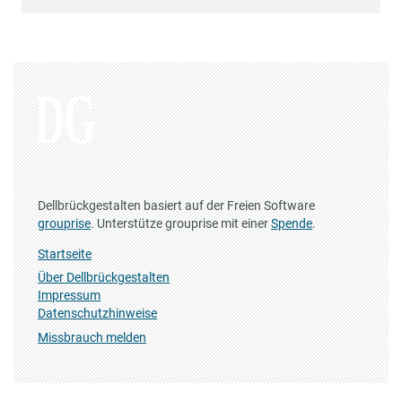
Dellbrückgestalten basiert auf der Freien Software
grouprise
. Unterstütze grouprise mit einer
Spende
.
Startseite
Über Dellbrückgestalten
Impressum
Datenschutzhinweise
Missbrauch melden