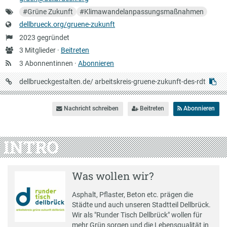
Schlagworte
#
Grüne Zukunft
#
Klimawandelanpassungsmaßnahmen
Website
dellbrueck.org/gruene-zukunft
Gründung
2023 gegründet
Anzahl
3 Mitglieder ·
Beitreten
Mitglieder
3 Abonnentinnen ·
Abonnieren
URL
dellbrueckgestalten.de/
arbeitskreis-gruene-zukunft-des-rdt
auf
Dellbrückgestalten
Nachricht schreiben
Beitreten
Abonnieren
INTRO
Was wollen wir?
Asphalt, Pflaster, Beton etc. prägen die
Städte und auch unseren Stadtteil Dellbrück.
Wir als "Runder Tisch Dellbrück" wollen für
mehr Grün sorgen und die Lebensqualität in