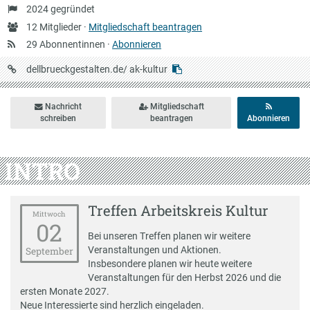
Gründung
2024 gegründet
Anzahl
12 Mitglieder ·
Mitgliedschaft beantragen
Mitglieder
29 Abonnentinnen ·
Abonnieren
URL
dellbrueckgestalten.de/
ak-kultur
auf
Dellbrückgestalten
Nachricht
Mitgliedschaft
schreiben
beantragen
Abonnieren
INTRO
Treffen Arbeitskreis Kultur
Mittwoch
02
Bei unseren Treffen planen wir weitere
Veranstaltungen und Aktionen.
September
Insbesondere planen wir heute weitere
Veranstaltungen für den Herbst 2026 und die
ersten Monate 2027.
Neue Interessierte sind herzlich eingeladen.