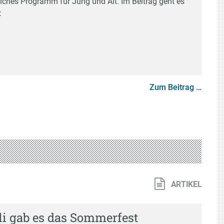
liches Programm für Jung und Alt. Im Beitrag geht es
:
Zum Beitrag …
ARTIKEL
li gab es das Sommerfest