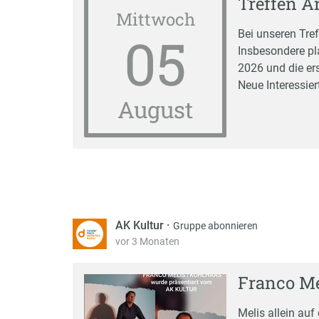
Treffen A
Mittwoch
05
Bei unseren Tre
Insbesondere pl
2026 und die er
Neue Interessier
August
AK Kultur
·
Gruppe abonnieren
vor 3 Monaten
Franco Me
Melis allein auf