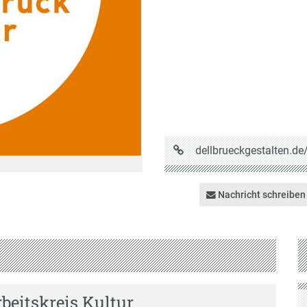
URL
dellbrueckgestalten.de
auf
Dellbrückgestalten
Nachricht schreiben
rbeitskreis Kultur