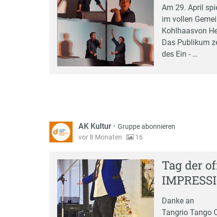
Am 29. April spi
im vollen Gemei
Kohlhaasvon Hei
Das Publikum zei
des Ein - …
AK Kultur
·
Gruppe abonnieren
vor 8 Monaten
16
Tag der o
IMPRESS
Danke an
Tangrio Tango Qu