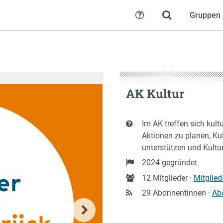
Gruppen
Hilfe
AK Kultur
Kurzbeschreibung
Im AK treffen sich kul
Aktionen zu planen, Kul
unterstützen und Kultu
Gründung
2024 gegründet
Anzahl
12 Mitglieder ·
Mitglie
Mitglieder
29 Abonnentinnen ·
Ab