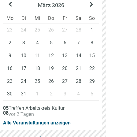
März 2026
Mo
Di
Mi
Do
Fr
Sa
So
23
24
25
26
27
28
1
2
3
4
5
6
7
8
9
10
11
12
13
14
15
16
17
18
19
20
21
22
23
24
25
26
27
28
29
30
31
1
2
3
4
5
Am
05
Treffen Arbeitskreis Kultur
08
vor 2 Tagen
Alle Veranstaltungen anzeigen