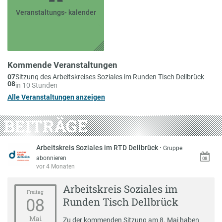
Veranstaltungs- kalender
Kommende Veranstaltungen
Am
07
Sitzung des Arbeitskreises Soziales im Runden Tisch Dellbrück
08
in 10 Stunden
Alle Veranstaltungen anzeigen
BEITRÄGE
Arbeitskreis Soziales im RTD Dellbrück
·
Gruppe
abonnieren
vor 4 Monaten
Arbeitskreis Soziales im
Freitag
08
Runden Tisch Dellbrück
Mai
Zu der kommenden Sitzung am 8. Mai haben