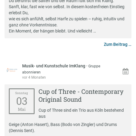
Du berührst die Saiten und der Raum füllt sich mit Klang.
Sanft, klar, fast wie von selbst. In diesem kostenfreien Einstieg
erlebst Du,
wie es sich anfühlt, selbst Harfe zu spielen – ruhig, intuitiv und
ganz ohne Vorkenntnisse.
Ein Moment, der hängen bleibt. Und vielleicht …
Zum Beitrag …
Musik- und Kunstschule ImKlang
·
Gruppe
abonnieren
vor 4 Monaten
Cup of Three - Contemporary
Sonntag
03
Original Sound
Mai
Cup of Three sind ein Trio aus Köln bestehend
aus
Geige (Anton Hasert), Bass (Bodo von Zingler) und Drums
(Dennis Sent).