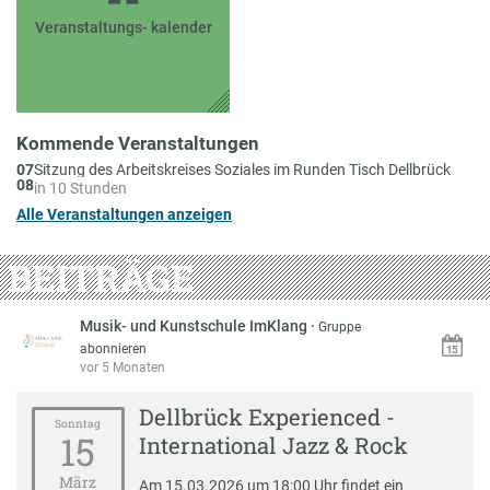
Veranstaltungs- kalender
Kommende Veranstaltungen
Am
07
Sitzung des Arbeitskreises Soziales im Runden Tisch Dellbrück
08
in 10 Stunden
Alle Veranstaltungen anzeigen
BEITRÄGE
Musik- und Kunstschule ImKlang
·
Gruppe
abonnieren
vor 5 Monaten
Dellbrück Experienced -
Sonntag
15
International Jazz & Rock
März
Am 15.03.2026 um 18:00 Uhr findet ein