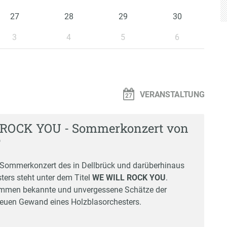
27
28
29
30
3
4
5
6
VERANSTALTUNG
ROCK YOU - Sommerkonzert von
T
 Sommerkonzert des in Dellbrück und darüberhinaus
ters steht unter dem Titel
WE WILL ROCK YOU
.
mmen bekannte und unvergessene Schätze der
euen Gewand eines Holzblasorchesters.