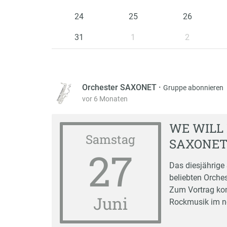
24
25
26
31
1
2
Orchester SAXONET
·
Gruppe abonnieren
vor 6 Monaten
WE WILL 
Samstag
SAXONE
27
Das diesjährige
beliebten Orches
Zum Vortrag ko
Juni
Rockmusik im n