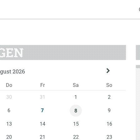
GEN
gust 2026
Do
Fr
Sa
So
30
31
1
2
6
9
7
8
13
14
15
16
20
21
22
23