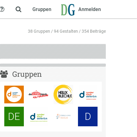
Gruppen
Anmelden
Hilfe
38 Gruppen / 94 Gestalten / 354 Beiträge
Gruppen
DE
D