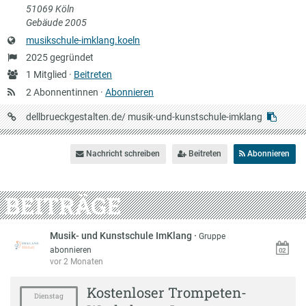
51069 Köln
Gebäude 2005
Website
musikschule-imklang.koeln
Gründung
2025 gegründet
Anzahl
1 Mitglied ·
Beitreten
Mitglieder
2 Abonnentinnen ·
Abonnieren
URL
dellbrueckgestalten.de/
musik-und-kunstschule-imklang
auf
Dellbrückgestalten
Nachricht schreiben
Beitreten
Abonnieren
BEITRÄGE
Musik- und Kunstschule ImKlang
·
Gruppe
abonnieren
vor 2 Monaten
Kostenloser Trompeten-
Dienstag