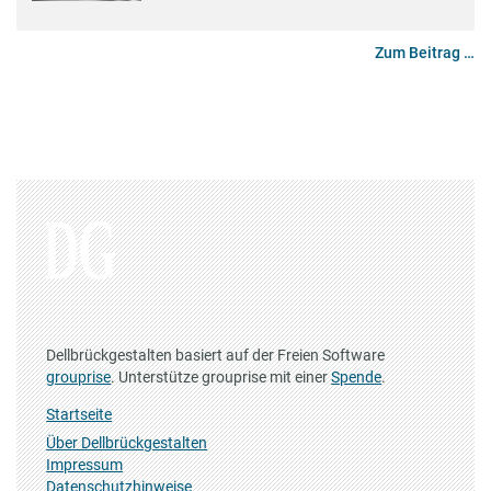
Zum Beitrag …
Dellbrückgestalten basiert auf der Freien Software
grouprise
. Unterstütze grouprise mit einer
Spende
.
Startseite
Über Dellbrückgestalten
Impressum
Datenschutzhinweise