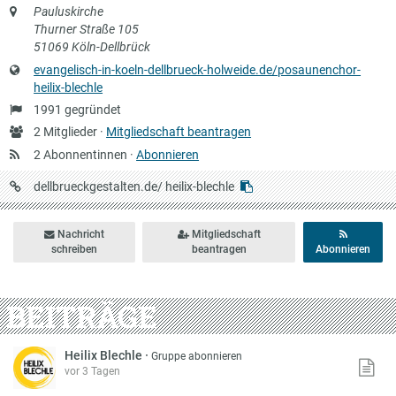
Anschrift
Pauluskirche
Thurner Straße 105
51069 Köln-Dellbrück
Website
evangelisch-in-koeln-dellbrueck-holweide.de/posaunenchor-
heilix-blechle
Gründung
1991 gegründet
Anzahl
2 Mitglieder ·
Mitgliedschaft beantragen
Mitglieder
2 Abonnentinnen ·
Abonnieren
URL
dellbrueckgestalten.de/
heilix-blechle
auf
Dellbrückgestalten
Nachricht
Mitgliedschaft
schreiben
beantragen
Abonnieren
BEITRÄGE
Heilix Blechle
·
Gruppe abonnieren
vor 3 Tagen