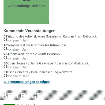
Veranstaltungs- kalender
Kommende Veranstaltungen
Am
01
Sitzung des Arbeitskreises Soziales im Runden Tisch Dellbrück
08
vor einem Jahr
Am
10
Sommerfest der Grannies for future Köln
08
vor einem Jahr
Am
20
Arbeitskreis: grüne Zukunft Dellbrück
08
vor einem Jahr
Am
30
Open House - 8 Jahre Galerie petitparis in Köln-Dellbrück
08
vor einem Jahr
Am
31
Blind Concerts / Drei Überraschungskonzerte
08
vor einem Jahr
Alle Veranstaltungen anzeigen
BEITRÄGE