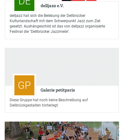
DE
delljazz e.V.
delljazz hat sich die Belebung der Dellbrücker
Kulturlandschaft mit dem Schwerpunkt Jazz zum Ziel
gesetzt. Aushängeschild ist das von delljazz organisierte
Festival die "Dellbrücker Jazzmeile".
GP
Galerie petitparis
Diese Gruppe hat noch keine Beschreibung auf
Dellbrückgestalten hinterlegt.