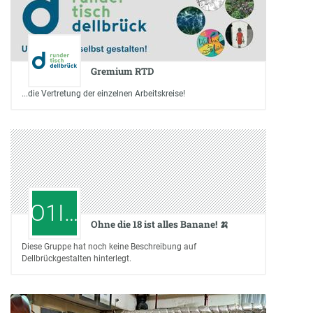
Gremium RTD
...die Vertretung der einzelnen Arbeitskreise!
O1I…
Ohne die 18 ist alles Banane! 🍌
Diese Gruppe hat noch keine Beschreibung auf
Dellbrückgestalten hinterlegt.