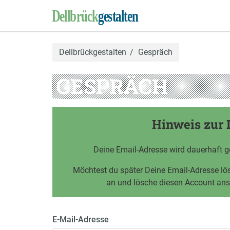
Dellbrückgestalten
Gespräch
GESPRÄCH
Hinweis zur 
Deine Email-Adresse wird dauerhaft g
Möchtest du später Deine Email-Adresse l
an und lösche diesen Account an
E-Mail-Adresse