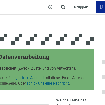
D
Gruppen
Hilfe
Datenverarbeitung
espeichert (Zweck: Zustellung von Antworten).
öschen?
Lege einen Account
mit dieser Email-Adresse
schließend. Oder
schick uns eine Nachricht
.
Welche Farbe hat