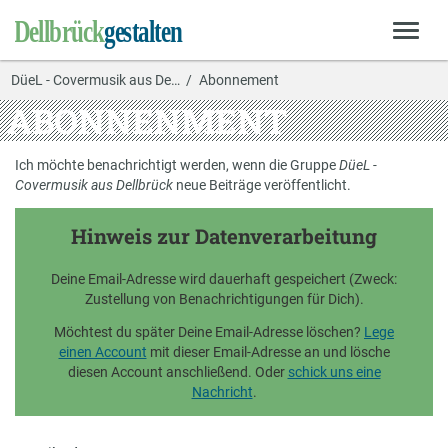
DüeL - Covermusik aus De…
Abonnement
ABONNENMENT
Ich möchte benachrichtigt werden, wenn die Gruppe
DüeL -
Covermusik aus Dellbrück
neue Beiträge veröffentlicht.
Hinweis zur Datenverarbeitung
Deine Email-Adresse wird dauerhaft gespeichert (Zweck:
Zustellung von Benachrichtigungen für Dich).
Möchtest du später Deine Email-Adresse löschen?
Lege
einen Account
mit dieser Email-Adresse an und lösche
diesen Account anschließend. Oder
schick uns eine
Nachricht
.