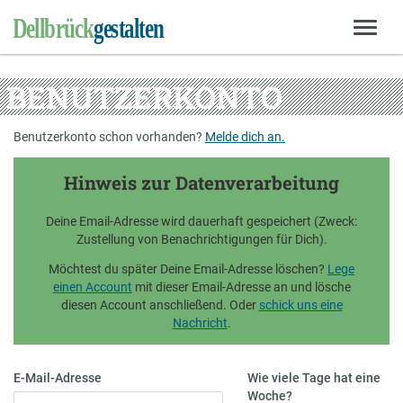
BENUTZERKONTO
Benutzerkonto schon vorhanden?
Melde dich an.
Hinweis zur Datenverarbeitung
Deine Email-Adresse wird dauerhaft gespeichert (Zweck:
Zustellung von Benachrichtigungen für Dich).
Möchtest du später Deine Email-Adresse löschen?
Lege
einen Account
mit dieser Email-Adresse an und lösche
diesen Account anschließend. Oder
schick uns eine
Nachricht
.
E-Mail-Adresse
Wie viele Tage hat eine
Woche?