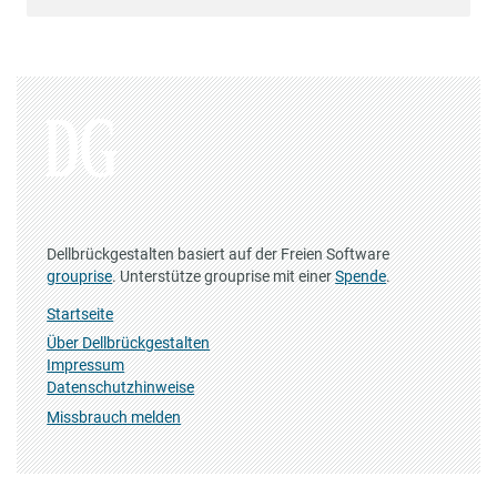
Dellbrückgestalten basiert auf der Freien Software
grouprise
. Unterstütze grouprise mit einer
Spende
.
Startseite
Über Dellbrückgestalten
Impressum
Datenschutzhinweise
Missbrauch melden