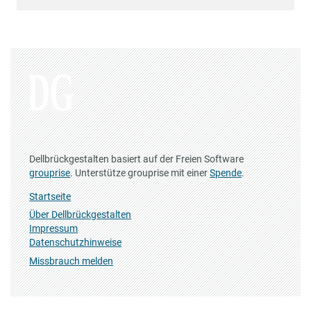
Dellbrückgestalten basiert auf der Freien Software
grouprise
. Unterstütze grouprise mit einer
Spende
.
Startseite
Über Dellbrückgestalten
Impressum
Datenschutzhinweise
Missbrauch melden