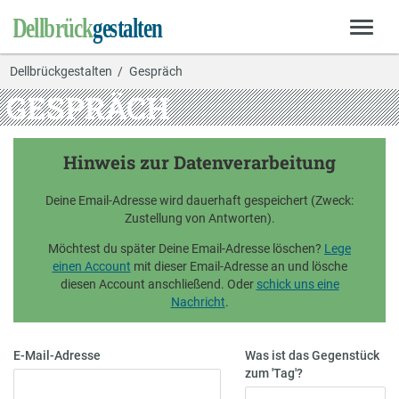
Dellbrückgestalten
Gespräch
GESPRÄCH
Hinweis zur Datenverarbeitung
Deine Email-Adresse wird dauerhaft gespeichert (Zweck:
Zustellung von Antworten).
Möchtest du später Deine Email-Adresse löschen?
Lege
einen Account
mit dieser Email-Adresse an und lösche
diesen Account anschließend. Oder
schick uns eine
Nachricht
.
E-Mail-Adresse
Was ist das Gegenstück
zum 'Tag'?