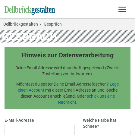
Dellbrückgestalten
Gespräch
GESPRÄCH
Hinweis zur Datenverarbeitung
Deine Email-Adresse wird dauerhaft gespeichert (Zweck:
Zustellung von Antworten).
Möchtest du später Deine Email-Adresse löschen?
Lege
einen Account
mit dieser Email-Adresse an und lösche
diesen Account anschließend. Oder
schick uns eine
Nachricht
.
E-Mail-Adresse
Welche Farbe hat
Schnee?