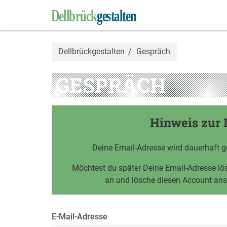
Dellbrückgestalten
Gespräch
GESPRÄCH
Hinweis zur 
Deine Email-Adresse wird dauerhaft g
Möchtest du später Deine Email-Adresse l
an und lösche diesen Account an
E-Mail-Adresse