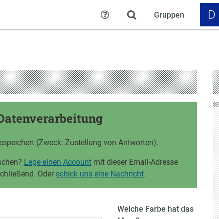
D
Gruppen
Hilfe
Datenverarbeitung
espeichert (Zweck: Zustellung von Antworten).
öschen?
Lege einen Account
mit dieser Email-Adresse
schließend. Oder
schick uns eine Nachricht
.
Welche Farbe hat das