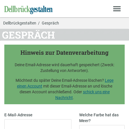
Dellbrückgestalten
Gespräch
GESPRÄCH
Hinweis zur Datenverarbeitung
Deine Email-Adresse wird dauerhaft gespeichert (Zweck:
Zustellung von Antworten).
Möchtest du später Deine Email-Adresse löschen?
Lege
einen Account
mit dieser Email-Adresse an und lösche
diesen Account anschließend. Oder
schick uns eine
Nachricht
.
E-Mail-Adresse
Welche Farbe hat das
Meer?