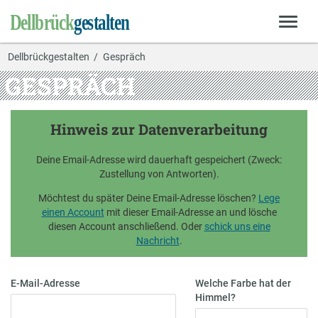
Dellbrückgestalten
Gespräch
GESPRÄCH
Hinweis zur Datenverarbeitung
Deine Email-Adresse wird dauerhaft gespeichert (Zweck:
Zustellung von Antworten).
Möchtest du später Deine Email-Adresse löschen?
Lege
einen Account
mit dieser Email-Adresse an und lösche
diesen Account anschließend. Oder
schick uns eine
Nachricht
.
E-Mail-Adresse
Welche Farbe hat der
Himmel?