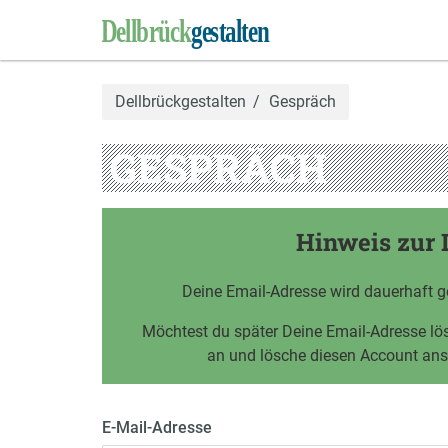
Dellbrückgestalten
Gespräch
GESPRÄCH
Hinweis zur 
Deine Email-Adresse wird dauerhaft g
Möchtest du später Deine Email-Adresse l
an und lösche diesen Account an
E-Mail-Adresse