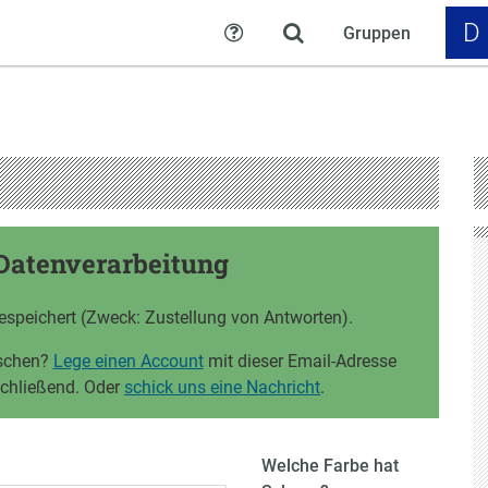
D
Gruppen
Hilfe
Datenverarbeitung
espeichert (Zweck: Zustellung von Antworten).
öschen?
Lege einen Account
mit dieser Email-Adresse
schließend. Oder
schick uns eine Nachricht
.
Welche Farbe hat