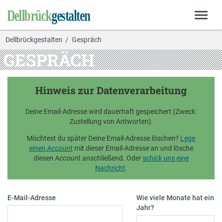
Dellbrückgestalten
Gespräch
GESPRÄCH
Hinweis zur Datenverarbeitung
Deine Email-Adresse wird dauerhaft gespeichert (Zweck:
Zustellung von Antworten).
Möchtest du später Deine Email-Adresse löschen?
Lege
einen Account
mit dieser Email-Adresse an und lösche
diesen Account anschließend. Oder
schick uns eine
Nachricht
.
E-Mail-Adresse
Wie viele Monate hat ein
Jahr?