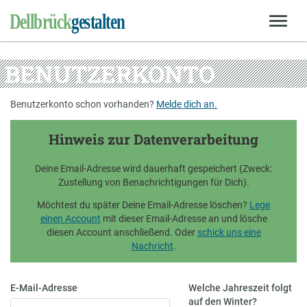
BENUTZERKONTO
Benutzerkonto schon vorhanden?
Melde dich an.
Hinweis zur Datenverarbeitung
Deine Email-Adresse wird dauerhaft gespeichert (Zweck:
Zustellung von Benachrichtigungen für Dich).
Möchtest du später Deine Email-Adresse löschen?
Lege
einen Account
mit dieser Email-Adresse an und lösche
diesen Account anschließend. Oder
schick uns eine
Nachricht
.
E-Mail-Adresse
Welche Jahreszeit folgt
auf den Winter?