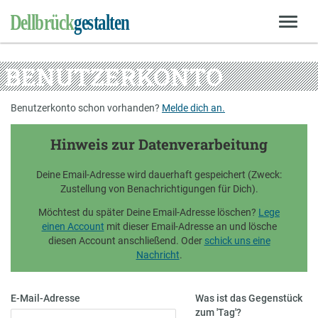
BENUTZERKONTO
Benutzerkonto schon vorhanden?
Melde dich an.
Hinweis zur Datenverarbeitung
Deine Email-Adresse wird dauerhaft gespeichert (Zweck:
Zustellung von Benachrichtigungen für Dich).
Möchtest du später Deine Email-Adresse löschen?
Lege
einen Account
mit dieser Email-Adresse an und lösche
diesen Account anschließend. Oder
schick uns eine
Nachricht
.
E-Mail-Adresse
Was ist das Gegenstück
zum 'Tag'?