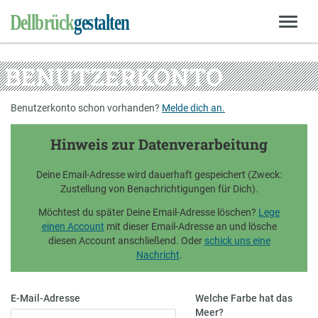
BENUTZERKONTO
Benutzerkonto schon vorhanden?
Melde dich an.
Hinweis zur Datenverarbeitung
Deine Email-Adresse wird dauerhaft gespeichert (Zweck:
Zustellung von Benachrichtigungen für Dich).
Möchtest du später Deine Email-Adresse löschen?
Lege
einen Account
mit dieser Email-Adresse an und lösche
diesen Account anschließend. Oder
schick uns eine
Nachricht
.
E-Mail-Adresse
Welche Farbe hat das
Meer?