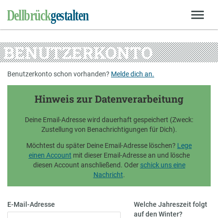
BENUTZERKONTO
Benutzerkonto schon vorhanden?
Melde dich an.
Hinweis zur Datenverarbeitung
Deine Email-Adresse wird dauerhaft gespeichert (Zweck:
Zustellung von Benachrichtigungen für Dich).
Möchtest du später Deine Email-Adresse löschen?
Lege
einen Account
mit dieser Email-Adresse an und lösche
diesen Account anschließend. Oder
schick uns eine
Nachricht
.
E-Mail-Adresse
Welche Jahreszeit folgt
auf den Winter?