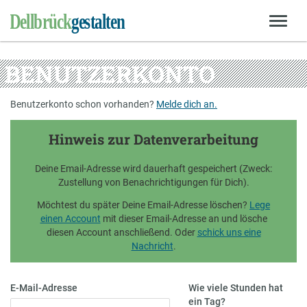
BENUTZERKONTO
Benutzerkonto schon vorhanden?
Melde dich an.
Hinweis zur Datenverarbeitung
Deine Email-Adresse wird dauerhaft gespeichert (Zweck:
Zustellung von Benachrichtigungen für Dich).
Möchtest du später Deine Email-Adresse löschen?
Lege
einen Account
mit dieser Email-Adresse an und lösche
diesen Account anschließend. Oder
schick uns eine
Nachricht
.
E-Mail-Adresse
Wie viele Stunden hat
ein Tag?