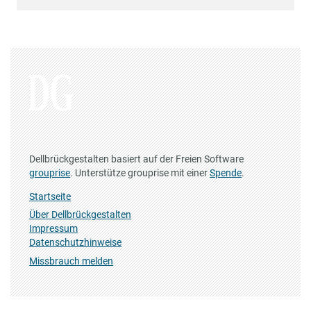
Dellbrückgestalten basiert auf der Freien Software
grouprise
. Unterstütze grouprise mit einer
Spende
.
Startseite
Über Dellbrückgestalten
Impressum
Datenschutzhinweise
Missbrauch melden