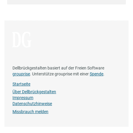
Dellbrückgestalten basiert auf der Freien Software
grouprise
. Unterstütze grouprise mit einer
Spende
.
Startseite
Über Dellbrückgestalten
Impressum
Datenschutzhinweise
Missbrauch melden