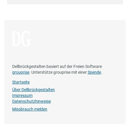
Dellbrückgestalten basiert auf der Freien Software
grouprise
. Unterstütze grouprise mit einer
Spende
.
Startseite
Über Dellbrückgestalten
Impressum
Datenschutzhinweise
Missbrauch melden