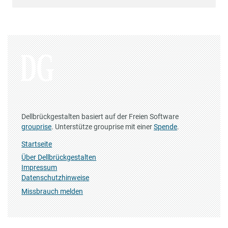
Dellbrückgestalten basiert auf der Freien Software
grouprise
. Unterstütze grouprise mit einer
Spende
.
Startseite
Über Dellbrückgestalten
Impressum
Datenschutzhinweise
Missbrauch melden