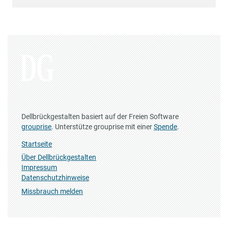
Dellbrückgestalten basiert auf der Freien Software
grouprise
. Unterstütze grouprise mit einer
Spende
.
Startseite
Über Dellbrückgestalten
Impressum
Datenschutzhinweise
Missbrauch melden