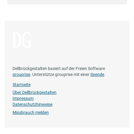
Dellbrückgestalten basiert auf der Freien Software
grouprise
. Unterstütze grouprise mit einer
Spende
.
Startseite
Über Dellbrückgestalten
Impressum
Datenschutzhinweise
Missbrauch melden