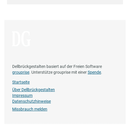
Dellbrückgestalten basiert auf der Freien Software
grouprise
. Unterstütze grouprise mit einer
Spende
.
Startseite
Über Dellbrückgestalten
Impressum
Datenschutzhinweise
Missbrauch melden