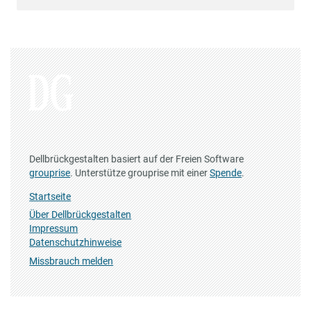
Dellbrückgestalten basiert auf der Freien Software
grouprise
. Unterstütze grouprise mit einer
Spende
.
Startseite
Über Dellbrückgestalten
Impressum
Datenschutzhinweise
Missbrauch melden