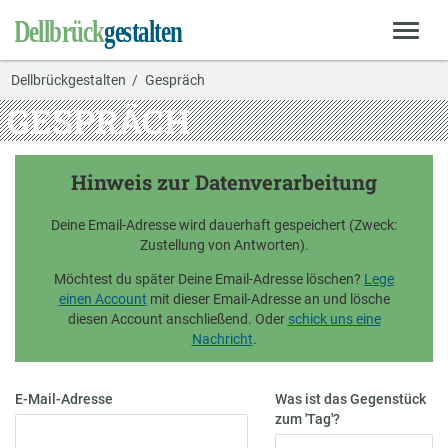
Dellbrückgestalten
Gespräch
GESPRÄCH
Hinweis zur Datenverarbeitung
Deine Email-Adresse wird dauerhaft gespeichert (Zweck:
Zustellung von Antworten).
Möchtest du später Deine Email-Adresse löschen?
Lege
einen Account
mit dieser Email-Adresse an und lösche
diesen Account anschließend. Oder
schick uns eine
Nachricht
.
E-Mail-Adresse
Was ist das Gegenstück
zum 'Tag'?