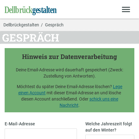
Dellbrückgestalten
Gespräch
GESPRÄCH
Hinweis zur Datenverarbeitung
Deine Email-Adresse wird dauerhaft gespeichert (Zweck:
Zustellung von Antworten).
Möchtest du später Deine Email-Adresse löschen?
Lege
einen Account
mit dieser Email-Adresse an und lösche
diesen Account anschließend. Oder
schick uns eine
Nachricht
.
E-Mail-Adresse
Welche Jahreszeit folgt
auf den Winter?