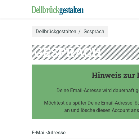
Dellbrückgestalten
Gespräch
GESPRÄCH
Hinweis zur 
Deine Email-Adresse wird dauerhaft g
Möchtest du später Deine Email-Adresse l
an und lösche diesen Account an
E-Mail-Adresse