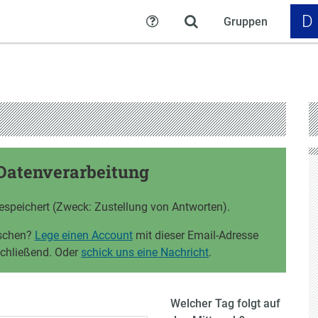
D
Gruppen
Hilfe
Datenverarbeitung
espeichert (Zweck: Zustellung von Antworten).
öschen?
Lege einen Account
mit dieser Email-Adresse
schließend. Oder
schick uns eine Nachricht
.
Welcher Tag folgt auf